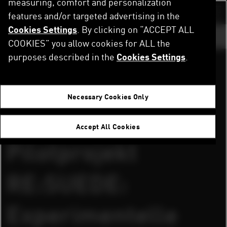
measuring, comfort and personalization
Direkt
zum
features and/or targeted advertising in the
Switch color sch
Inhalt
Cookies Settings
. By clicking on “ACCEPT ALL
WECHSELN ZU ...
COOKIES” you allow cookies for ALL the
purposes described in the
Cookies Settings
.
DOWNLOAD PRESSEMITTEILUNG UND MEDIEN
Startseite
Newsroom
PUMAs Pilotprojekt RE:SUEDE: Experimentelle Sneaker werden zu Kompost
Herzogenaurach, 29. November 2023
Necessary Cookies Only
PUMAs
Accept All Cookies
Pilotprojekt
RE:SUEDE:
Experimentelle