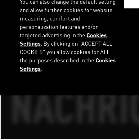
You can also change the default setting
Direkt
Das ist PUMA
Newsroom
Investor Relations
Nachha
zum
and allow further cookies for website
Inhalt
measuring, comfort and
Startseite
Investor Relations
Investoren & Ad-Hoc Na
personalization features and/or
INVEST
targeted advertising in the
Cookies
Settings
. By clicking on “ACCEPT ALL
COOKIES” you allow cookies for ALL
the purposes described in the
Cookies
Settings
.
NACHRI