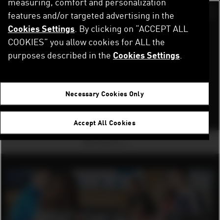
measuring, comfort and personalization
Direkt
zum
features and/or targeted advertising in the
Switch color sch
Inhalt
Cookies Settings
. By clicking on “ACCEPT ALL
Startseite
Karriere
Teams
Drive
Information Technology
COOKIES” you allow cookies for ALL the
INFORMATION
purposes described in the
Cookies Settings
.
TECHNOLOGY
Necessary Cookies Only
Accept All Cookies
Wechseln zu ...
Stellenangebote