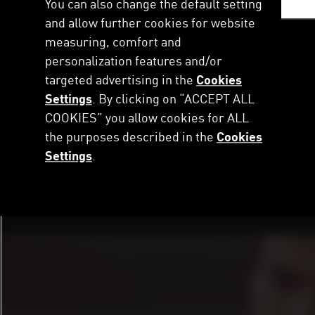
You can also change the default setting
Direkt
Das ist PUMA
Newsroom
Investor Relations
Nachha
zum
and allow further cookies for website
Inhalt
LOTHAR 
measuring, comfort and
personalization features and/or
targeted advertising in the
Cookies
Settings
. By clicking on “ACCEPT ALL
COOKIES” you allow cookies for ALL
the purposes described in the
Cookies
Settings
.