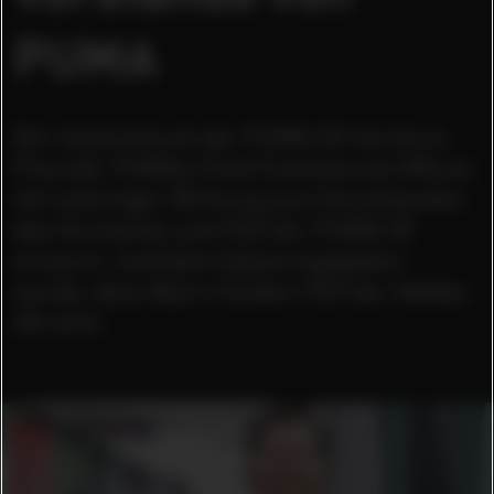
PUMA
Der Aufsichtsrat der PUMA SE hat Arne
Freundt, PUMAs Chief Commercial Officer,
mit sofortiger Wirkung zum Vorsitzenden
des Vorstands und CEO der PUMA SE
ernannt, nachdem bekanntgegeben
wurde, dass Bjørn Gulden CEO der Adidas
AG wird.