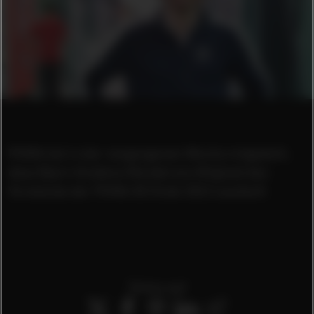
PUMA hat in der vergangenen Woche mitgeteilt,
dass Bjørn Guldens Mandat als Mitglied des
Vorstands der PUMA SE Ende 2022 ausläuft.
Teilen auf