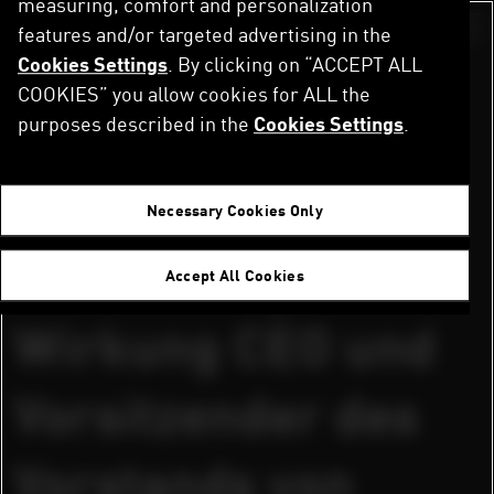
measuring, comfort and personalization
Direkt
zum
features and/or targeted advertising in the
Switch color sch
Inhalt
Cookies Settings
. By clicking on “ACCEPT ALL
Startseite
Newsroom
Arne Freundt wird mit sofortiger Wirkung CEO und Vorsitzender des Vorstands von PUMA
COOKIES” you allow cookies for ALL the
purposes described in the
Cookies Settings
.
Herzogenaurach, 8. November 2022
Arne Freundt wird
Necessary Cookies Only
mit sofortiger
Accept All Cookies
Wirkung CEO und
Vorsitzender des
Vorstands von