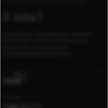
0 Jobs?
Derzeit ist hier keine Stelle offen, doch dein
Potenzial passt vielleicht perfekt zu einer
anderen Rolle. Entdecke weitere
Karrieremöglichkeiten bei PUMA!
Our Socials