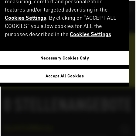
measuring, comfort and personalization
Direkt
zum
features and/or targeted advertising in the
Switch color sch
Inhalt
Cookies Settings
. By clicking on “ACCEPT ALL
Startseite
Karriere
Stellenangebote
COOKIES” you allow cookies for ALL the
purposes described in the
Cookies Settings
.
Werde Teil des Teams
Necessary Cookies Only
Bewerbungstipps
Accept All Cookies
FAQ
0
STELLENANGEBOTE