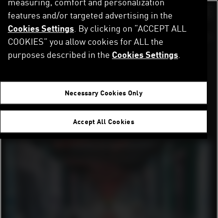
measuring, comfort and personalization
Direkt
zum
features and/or targeted advertising in the
Switch color sch
Inhalt
Cookies Settings
. By clicking on “ACCEPT ALL
Startseite
Investor Relations
Hauptversammlung
Hauptversa
COOKIES” you allow cookies for ALL the
HAUPTVERSAMMLU
purposes described in the
Cookies Settings
.
NG 2025
Necessary Cookies Only
Accept All Cookies