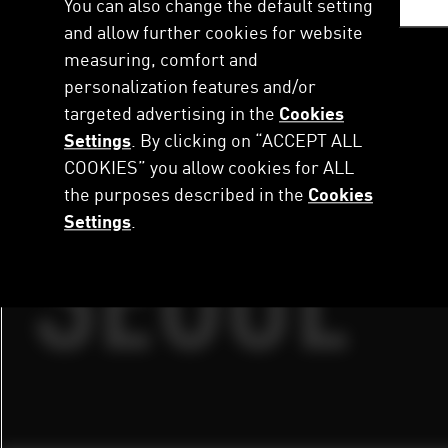
You can also change the default setting
주
This is PUMA
Newsroom
Investor Relations
Sustai
and allow further cookies for website
요
SOUTH K
콘
measuring, comfort and
텐
personalization features and/or
츠
targeted advertising in the
Cookies
로
Settings
. By clicking on “ACCEPT ALL
건
너
COOKIES” you allow cookies for ALL
뛰
the purposes described in the
Cookies
SEOUL
기
Settings
.